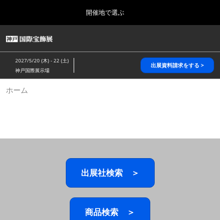
Press
ス
開催地で選ぶ
Escape
キ
to
ッ
close
HOME
グ
プ
the
ロ
2026年10月28日
し
ー
menu.
パシフィコ横浜/Pacifico Yokohama,Japan
2027/5/20 (木) - 22 (土)
バ
出展資料請求をする >
て
神戸国際展示場
ル
進
ナ
5月_神戸 国際宝飾展
ホーム
ビ
む
2027年05月20日
ゲ
神戸国際展示場/ Kobe International Exhibition Hall, Japan
ー
シ
ョ
10月_国際宝飾展 秋
ン
2026年10月28日
を
パシフィコ横浜/Pacifico Yokohama,Japan
折
り
た
出展社検索 ＞
1月_国際宝飾展
た
2027年01月27日
む
幕張メッセ/Makuhari Messe
商品検索 ＞