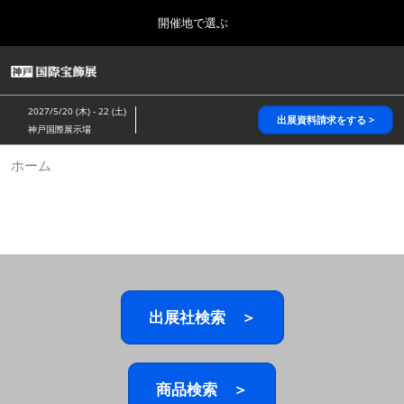
Press
ス
開催地で選ぶ
Escape
キ
to
ッ
close
HOME
グ
プ
the
ロ
2026年10月28日
し
ー
menu.
パシフィコ横浜/Pacifico Yokohama,Japan
2027/5/20 (木) - 22 (土)
バ
出展資料請求をする >
て
神戸国際展示場
ル
進
ナ
5月_神戸 国際宝飾展
ホーム
ビ
む
2027年05月20日
ゲ
神戸国際展示場/ Kobe International Exhibition Hall, Japan
ー
シ
ョ
10月_国際宝飾展 秋
ン
2026年10月28日
を
パシフィコ横浜/Pacifico Yokohama,Japan
折
り
た
出展社検索 ＞
1月_国際宝飾展
た
2027年01月27日
む
幕張メッセ/Makuhari Messe
商品検索 ＞