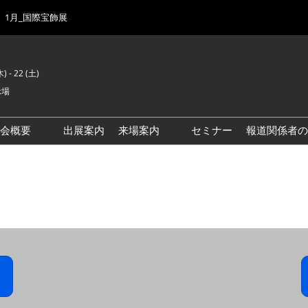
1月_国際宝飾展
) - 22 (土)
示場
示会概要
出展案内
来場案内
セミナー
報道関係者の
前回来場者数
会場風景
ゾーンマップ
IJK 出展社おすすめ商品ガイ
ド