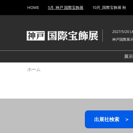
Press
ス
HOME
5月_神戸 国際宝飾展
10月_国際宝飾展 秋
Escape
キ
to
ッ
close
プ
the
2027/5/20 (木
し
menu.
神戸国際展
て
進
む
展
ホーム
出展社検索 ＞