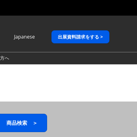
Japanese
出展資料請求をする >
Japanese
English
方へ
繁體中文
商品検索 ＞