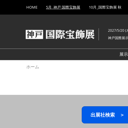
Press
ス
HOME
5月_神戸 国際宝飾展
10月_国際宝飾展 秋
Escape
キ
to
ッ
close
プ
the
2027/5/20 (木
し
menu.
神戸国際展
て
進
む
展
ホーム
出展社検索 ＞