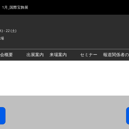
1月_国際宝飾展
) - 22 (土)
示場
示会概要
出展案内
来場案内
セミナー
報道関係者の
前回来場者数
会場風景
ゾーンマップ
IJK 出展社おすすめ商品ガイ
ド