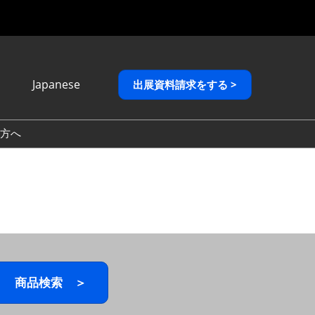
Japanese
出展資料請求をする >
Japanese
English
方へ
繁體中文
商品検索 ＞