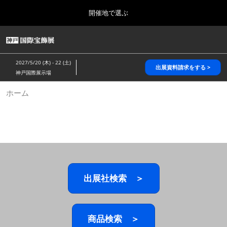
Press
ス
開催地で選ぶ
Escape
キ
to
ッ
close
HOME
グ
プ
the
ロ
2026年10月28日
し
ー
menu.
パシフィコ横浜/Pacifico Yokohama,Japan
2027/5/20 (木) - 22 (土)
バ
出展資料請求をする >
て
神戸国際展示場
ル
進
ナ
5月_神戸 国際宝飾展
ホーム
ビ
む
2027年05月20日
ゲ
神戸国際展示場/ Kobe International Exhibition Hall, Japan
ー
シ
ョ
10月_国際宝飾展 秋
ン
2026年10月28日
を
パシフィコ横浜/Pacifico Yokohama,Japan
折
り
た
出展社検索 ＞
1月_国際宝飾展
た
2027年01月27日
む
幕張メッセ/Makuhari Messe
商品検索 ＞