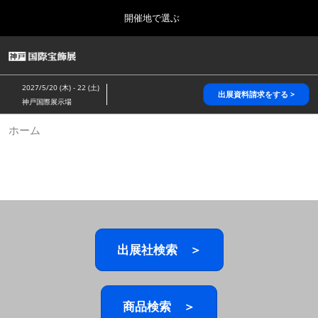
Press
ス
開催地で選ぶ
Escape
キ
to
ッ
close
HOME
グ
プ
the
ロ
2026年10月28日
し
ー
menu.
パシフィコ横浜/Pacifico Yokohama,Japan
2027/5/20 (木) - 22 (土)
バ
出展資料請求をする >
て
神戸国際展示場
ル
進
ナ
5月_神戸 国際宝飾展
ホーム
ビ
む
2027年05月20日
ゲ
神戸国際展示場/ Kobe International Exhibition Hall, Japan
ー
シ
ョ
10月_国際宝飾展 秋
ン
2026年10月28日
を
パシフィコ横浜/Pacifico Yokohama,Japan
折
り
た
出展社検索 ＞
1月_国際宝飾展
た
2027年01月27日
む
幕張メッセ/Makuhari Messe
商品検索 ＞