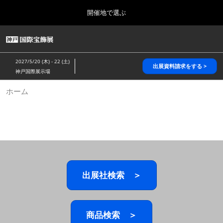
Press
ス
開催地で選ぶ
Escape
キ
to
ッ
close
HOME
グ
プ
the
ロ
2026年10月28日
し
ー
menu.
パシフィコ横浜/Pacifico Yokohama,Japan
2027/5/20 (木) - 22 (土)
バ
出展資料請求をする >
て
神戸国際展示場
ル
進
ナ
5月_神戸 国際宝飾展
ホーム
ビ
む
2027年05月20日
ゲ
神戸国際展示場/ Kobe International Exhibition Hall, Japan
ー
シ
ョ
10月_国際宝飾展 秋
ン
2026年10月28日
を
パシフィコ横浜/Pacifico Yokohama,Japan
折
り
た
出展社検索 ＞
1月_国際宝飾展
た
2027年01月27日
む
幕張メッセ/Makuhari Messe
商品検索 ＞