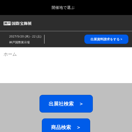
Press
ス
開催地で選ぶ
Escape
キ
to
ッ
close
HOME
グ
プ
the
ロ
2026年10月28日
し
ー
menu.
パシフィコ横浜/Pacifico Yokohama,Japan
2027/5/20 (木) - 22 (土)
バ
出展資料請求をする >
て
神戸国際展示場
ル
進
ナ
5月_神戸 国際宝飾展
ホーム
ビ
む
2027年05月20日
ゲ
神戸国際展示場/ Kobe International Exhibition Hall, Japan
ー
シ
ョ
10月_国際宝飾展 秋
ン
2026年10月28日
を
パシフィコ横浜/Pacifico Yokohama,Japan
折
り
た
出展社検索 ＞
1月_国際宝飾展
た
2027年01月27日
む
幕張メッセ/Makuhari Messe
商品検索 ＞