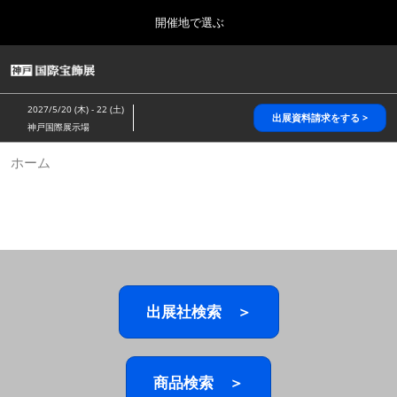
Press
ス
開催地で選ぶ
Escape
キ
to
ッ
close
HOME
グ
プ
the
ロ
2026年10月28日
し
ー
menu.
パシフィコ横浜/Pacifico Yokohama,Japan
2027/5/20 (木) - 22 (土)
バ
出展資料請求をする >
て
神戸国際展示場
ル
進
ナ
5月_神戸 国際宝飾展
ホーム
ビ
む
2027年05月20日
ゲ
神戸国際展示場/ Kobe International Exhibition Hall, Japan
ー
シ
ョ
10月_国際宝飾展 秋
ン
2026年10月28日
を
パシフィコ横浜/Pacifico Yokohama,Japan
折
り
た
出展社検索 ＞
1月_国際宝飾展
た
2027年01月27日
む
幕張メッセ/Makuhari Messe
商品検索 ＞