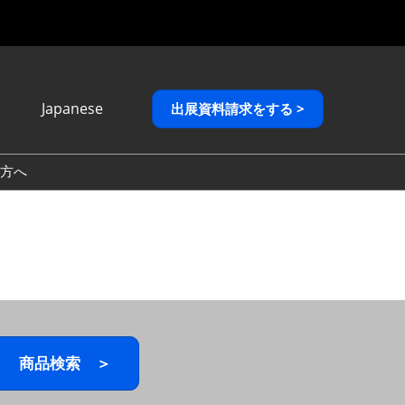
Japanese
出展資料請求をする >
Japanese
English
方へ
繁體中文
商品検索 ＞