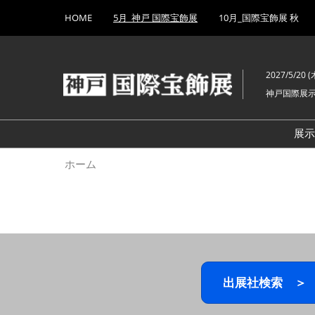
Press
ス
HOME
5月_神戸 国際宝飾展
10月_国際宝飾展 秋
Escape
キ
to
ッ
close
プ
the
2027/5/20 (木
し
menu.
神戸国際展
て
進
む
展
ホーム
出展社検索 ＞