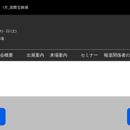
1月_国際宝飾展
) - 22 (土)
示場
示会概要
出展案内
来場案内
セミナー
報道関係者の
前回来場者数
会場風景
ゾーンマップ
IJK 出展社おすすめ商品ガイ
ド