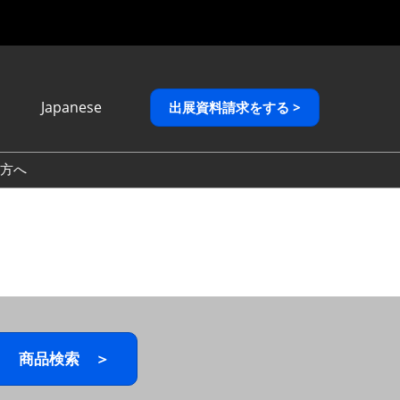
Japanese
出展資料請求をする >
Japanese
English
方へ
繁體中文
商品検索 ＞