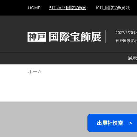
Press
ス
HOME
5月_神戸 国際宝飾展
10月_国際宝飾展 秋
Escape
キ
to
ッ
close
プ
the
2027/5/20 (木
し
menu.
神戸国際展
て
進
む
展
ホーム
出展社検索 ＞