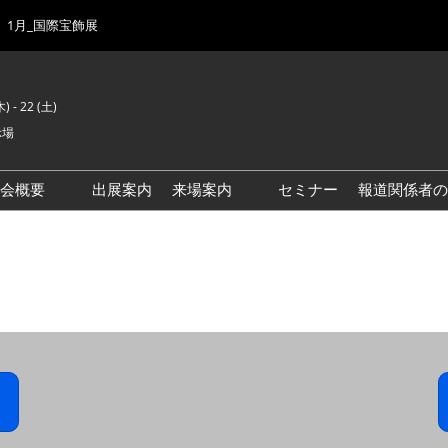
1月_国際宝飾展
) - 22 (土)
示場
示会概要
出展案内
来場案内
セミナー
報道関係者の
前回来場者数
会場風景
ゾーンマップ
IJK 出展社おすすめ商品ガイ
ド