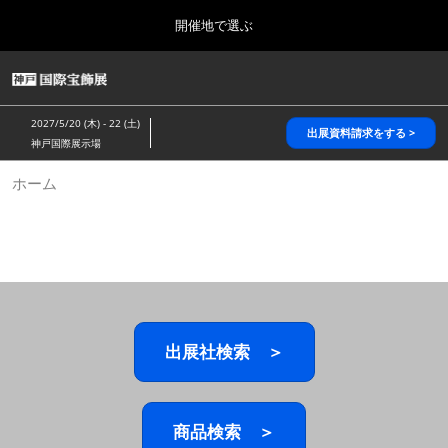
Press
ス
開催地で選ぶ
Escape
キ
to
ッ
close
HOME
グ
プ
the
ロ
2026年10月28日
し
ー
menu.
パシフィコ横浜/Pacifico Yokohama,Japan
2027/5/20 (木) - 22 (土)
バ
出展資料請求をする >
て
神戸国際展示場
ル
進
ナ
5月_神戸 国際宝飾展
ホーム
ビ
む
2027年05月20日
ゲ
神戸国際展示場/ Kobe International Exhibition Hall, Japan
ー
シ
ョ
10月_国際宝飾展 秋
ン
2026年10月28日
を
パシフィコ横浜/Pacifico Yokohama,Japan
折
り
た
出展社検索 ＞
1月_国際宝飾展
た
2027年01月27日
む
幕張メッセ/Makuhari Messe
商品検索 ＞