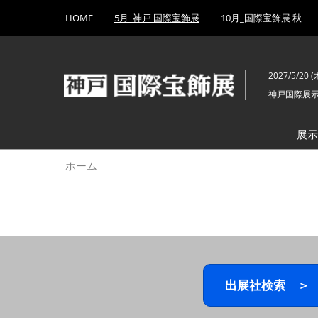
Press
ス
HOME
5月_神戸 国際宝飾展
10月_国際宝飾展 秋
Escape
キ
to
ッ
close
プ
the
2027/5/20 (木
し
menu.
神戸国際展
て
進
む
展
ホーム
出展社検索 ＞