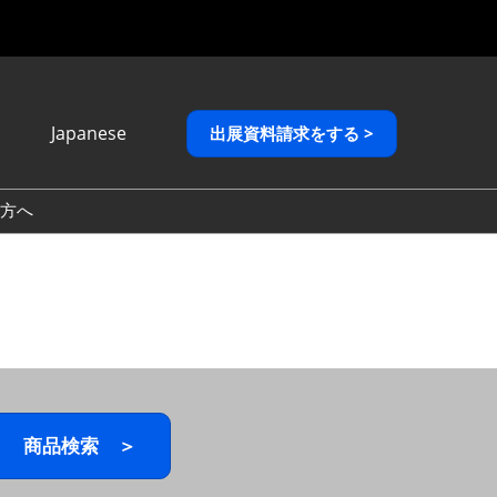
Japanese
出展資料請求をする >
Japanese
English
方へ
繁體中文
商品検索 ＞