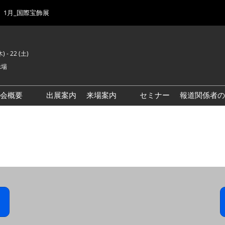
1月_国際宝飾展
) - 22 (土)
示場
示会概要
出展案内
来場案内
セミナー
報道関係者の
前回来場者数
会場風景
ゾーンマップ
IJK 出展社おすすめ商品ガイ
ド