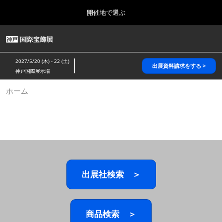
Press
ス
開催地で選ぶ
Escape
キ
to
ッ
close
HOME
グ
プ
the
ロ
2026年10月28日
し
ー
menu.
パシフィコ横浜/Pacifico Yokohama,Japan
2027/5/20 (木) - 22 (土)
バ
出展資料請求をする >
て
神戸国際展示場
ル
進
ナ
5月_神戸 国際宝飾展
ホーム
ビ
む
2027年05月20日
ゲ
神戸国際展示場/ Kobe International Exhibition Hall, Japan
ー
シ
ョ
10月_国際宝飾展 秋
ン
2026年10月28日
を
パシフィコ横浜/Pacifico Yokohama,Japan
折
り
た
出展社検索 ＞
1月_国際宝飾展
た
2027年01月27日
む
幕張メッセ/Makuhari Messe
商品検索 ＞