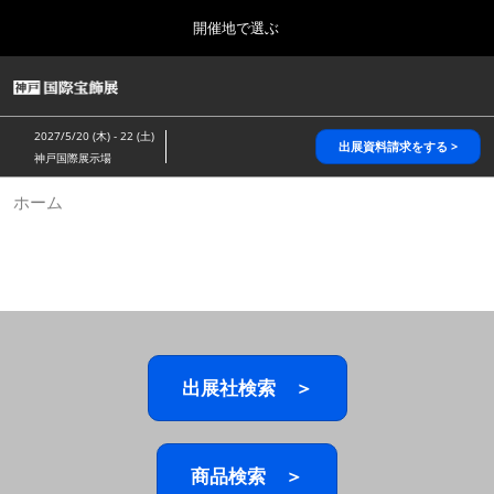
Press
ス
開催地で選ぶ
Escape
キ
to
ッ
close
HOME
グ
プ
the
ロ
2026年10月28日
し
ー
menu.
パシフィコ横浜/Pacifico Yokohama,Japan
2027/5/20 (木) - 22 (土)
バ
出展資料請求をする >
て
神戸国際展示場
ル
進
ナ
5月_神戸 国際宝飾展
ホーム
ビ
む
2027年05月20日
ゲ
神戸国際展示場/ Kobe International Exhibition Hall, Japan
ー
シ
ョ
10月_国際宝飾展 秋
ン
2026年10月28日
を
パシフィコ横浜/Pacifico Yokohama,Japan
折
り
た
出展社検索 ＞
1月_国際宝飾展
た
2027年01月27日
む
幕張メッセ/Makuhari Messe
商品検索 ＞