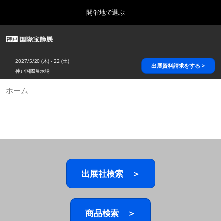
Press
ス
開催地で選ぶ
Escape
キ
to
ッ
close
HOME
グ
プ
the
ロ
2026年10月28日
し
ー
menu.
パシフィコ横浜/Pacifico Yokohama,Japan
2027/5/20 (木) - 22 (土)
バ
出展資料請求をする >
て
神戸国際展示場
ル
進
ナ
5月_神戸 国際宝飾展
ホーム
ビ
む
2027年05月20日
ゲ
神戸国際展示場/ Kobe International Exhibition Hall, Japan
ー
シ
ョ
10月_国際宝飾展 秋
ン
2026年10月28日
を
パシフィコ横浜/Pacifico Yokohama,Japan
折
り
た
出展社検索 ＞
1月_国際宝飾展
た
2027年01月27日
む
幕張メッセ/Makuhari Messe
商品検索 ＞