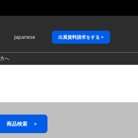
Japanese
出展資料請求をする >
Japanese
English
方へ
繁體中文
商品検索 ＞