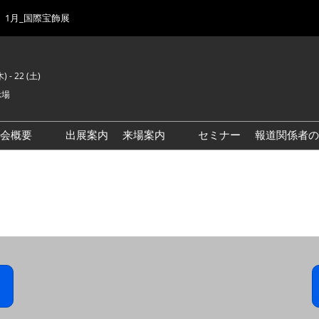
1月_国際宝飾展
) - 22 (土)
示場
示会概要
出展案内
来場案内
セミナー
報道関係者の
前回来場者数
会場風景
ゾーンマップ
IJK 出展社おすすめ商品ガイ
ド