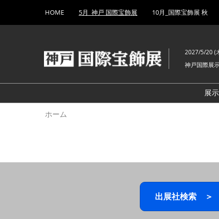
Press
ス
HOME
5月_神戸 国際宝飾展
10月_国際宝飾展 秋
Escape
キ
to
ッ
close
プ
the
2027/5/20 (木
し
menu.
神戸国際展
て
進
む
展
ホーム
出展社検索 ＞