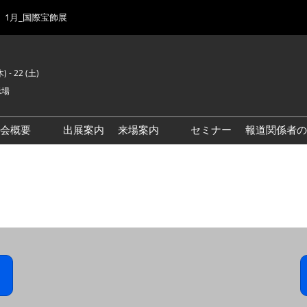
1月_国際宝飾展
) - 22 (土)
示場
示会概要
出展案内
来場案内
セミナー
報道関係者の
前回来場者数
会場風景
ゾーンマップ
IJK 出展社おすすめ商品ガイ
ド