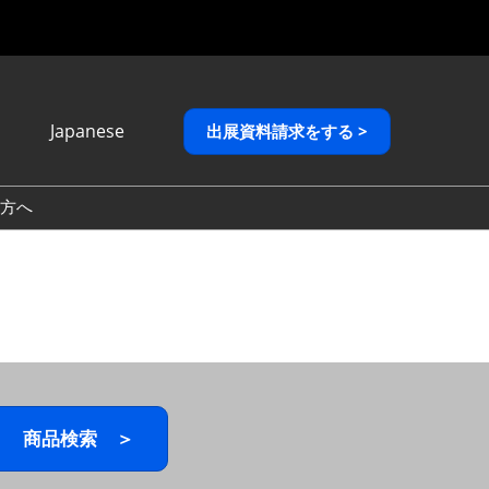
Japanese
出展資料請求をする >
Japanese
English
方へ
繁體中文
商品検索 ＞