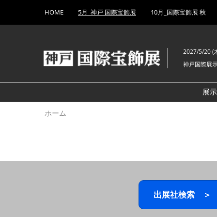
Press
ス
HOME
5月_神戸 国際宝飾展
10月_国際宝飾展 秋
Escape
キ
to
ッ
close
プ
the
2027/5/20 (木
し
menu.
神戸国際展
て
進
む
展
ホーム
出展社検索 ＞