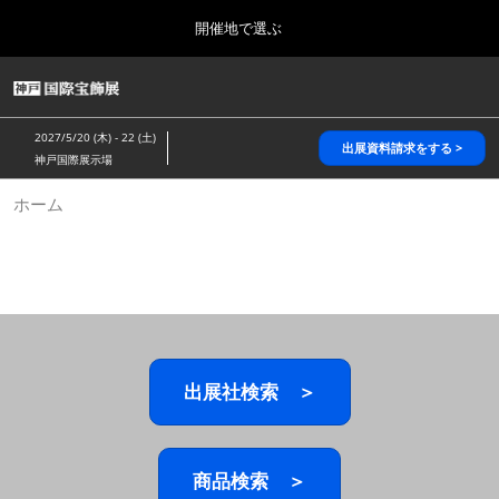
Press
ス
開催地で選ぶ
Escape
キ
to
ッ
close
HOME
グ
プ
the
ロ
2026年10月28日
し
ー
menu.
パシフィコ横浜/Pacifico Yokohama,Japan
2027/5/20 (木) - 22 (土)
バ
出展資料請求をする >
て
神戸国際展示場
ル
進
ナ
5月_神戸 国際宝飾展
ホーム
ビ
む
2027年05月20日
ゲ
神戸国際展示場/ Kobe International Exhibition Hall, Japan
ー
シ
ョ
10月_国際宝飾展 秋
ン
2026年10月28日
を
パシフィコ横浜/Pacifico Yokohama,Japan
折
り
た
出展社検索 ＞
1月_国際宝飾展
た
2027年01月27日
む
幕張メッセ/Makuhari Messe
商品検索 ＞