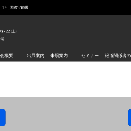
1月_国際宝飾展
) - 22 (土)
示場
示会概要
出展案内
来場案内
セミナー
報道関係者の
前回来場者数
会場風景
ゾーンマップ
IJK 出展社おすすめ商品ガイ
ド