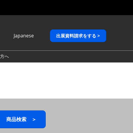
Japanese
出展資料請求をする >
Japanese
English
方へ
繁體中文
商品検索 ＞