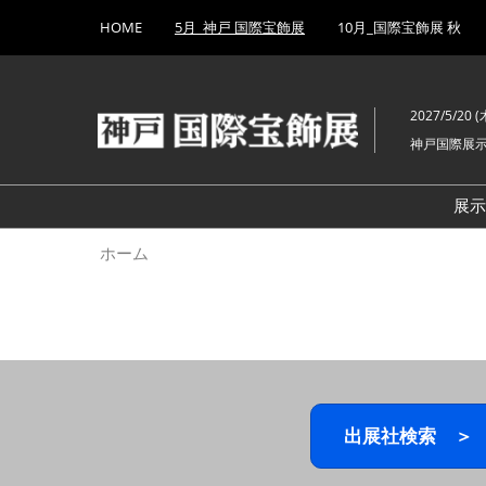
Press
ス
HOME
5月_神戸 国際宝飾展
10月_国際宝飾展 秋
Escape
キ
to
ッ
close
プ
the
2027/5/20 (木
し
menu.
神戸国際展
て
進
む
展
ホーム
出展社検索 ＞