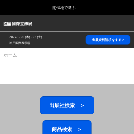
Press
ス
開催地で選ぶ
Escape
キ
to
ッ
close
HOME
グ
プ
the
ロ
2026年10月28日
し
ー
menu.
パシフィコ横浜/Pacifico Yokohama,Japan
2027/5/20 (木) - 22 (土)
バ
出展資料請求をする >
て
神戸国際展示場
ル
進
ナ
5月_神戸 国際宝飾展
ホーム
ビ
む
2027年05月20日
ゲ
神戸国際展示場/ Kobe International Exhibition Hall, Japan
ー
シ
ョ
10月_国際宝飾展 秋
ン
2026年10月28日
を
パシフィコ横浜/Pacifico Yokohama,Japan
折
り
た
出展社検索 ＞
1月_国際宝飾展
た
2027年01月27日
む
幕張メッセ/Makuhari Messe
商品検索 ＞