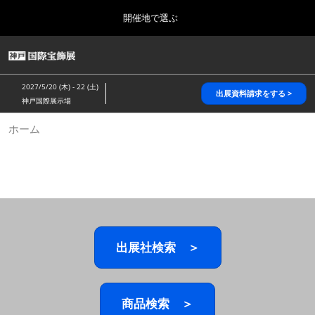
Press
ス
開催地で選ぶ
Escape
キ
to
ッ
close
HOME
グ
プ
the
ロ
2026年10月28日
し
ー
menu.
パシフィコ横浜/Pacifico Yokohama,Japan
2027/5/20 (木) - 22 (土)
バ
出展資料請求をする >
て
神戸国際展示場
ル
進
ナ
5月_神戸 国際宝飾展
ホーム
ビ
む
2027年05月20日
ゲ
神戸国際展示場/ Kobe International Exhibition Hall, Japan
ー
シ
ョ
10月_国際宝飾展 秋
ン
2026年10月28日
を
パシフィコ横浜/Pacifico Yokohama,Japan
折
り
た
出展社検索 ＞
1月_国際宝飾展
た
2027年01月27日
む
幕張メッセ/Makuhari Messe
商品検索 ＞