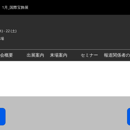
1月_国際宝飾展
) - 22 (土)
示場
示会概要
出展案内
来場案内
セミナー
報道関係者の
前回来場者数
会場風景
ゾーンマップ
IJK 出展社おすすめ商品ガイ
ド