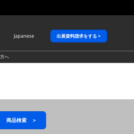
Japanese
出展資料請求をする >
Japanese
English
方へ
繁體中文
商品検索 ＞