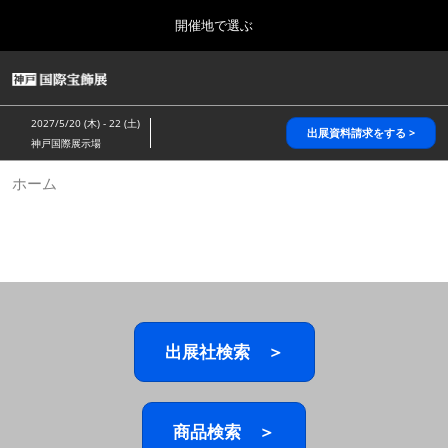
Press
ス
開催地で選ぶ
Escape
キ
to
ッ
close
HOME
グ
プ
the
ロ
2026年10月28日
し
ー
menu.
パシフィコ横浜/Pacifico Yokohama,Japan
2027/5/20 (木) - 22 (土)
バ
出展資料請求をする >
て
神戸国際展示場
ル
進
ナ
5月_神戸 国際宝飾展
ホーム
ビ
む
2027年05月20日
ゲ
神戸国際展示場/ Kobe International Exhibition Hall, Japan
ー
シ
ョ
10月_国際宝飾展 秋
ン
2026年10月28日
を
パシフィコ横浜/Pacifico Yokohama,Japan
折
り
た
出展社検索 ＞
1月_国際宝飾展
た
2027年01月27日
む
幕張メッセ/Makuhari Messe
商品検索 ＞