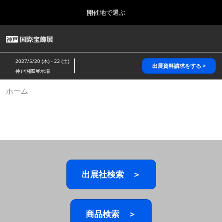
Press
ス
開催地で選ぶ
Escape
キ
to
ッ
close
HOME
グ
プ
the
ロ
2026年10月28日
し
ー
menu.
パシフィコ横浜/Pacifico Yokohama,Japan
2027/5/20 (木) - 22 (土)
バ
出展資料請求をする >
て
神戸国際展示場
ル
進
ナ
5月_神戸 国際宝飾展
ホーム
ビ
む
2027年05月20日
ゲ
神戸国際展示場/ Kobe International Exhibition Hall, Japan
ー
シ
ョ
10月_国際宝飾展 秋
ン
2026年10月28日
を
パシフィコ横浜/Pacifico Yokohama,Japan
折
り
た
出展社検索 ＞
1月_国際宝飾展
た
2027年01月27日
む
幕張メッセ/Makuhari Messe
商品検索 ＞