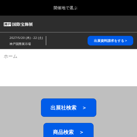
Press
ス
開催地で選ぶ
Escape
キ
to
ッ
close
HOME
グ
プ
the
ロ
2026年10月28日
し
ー
menu.
パシフィコ横浜/Pacifico Yokohama,Japan
2027/5/20 (木) - 22 (土)
バ
出展資料請求をする >
て
神戸国際展示場
ル
進
ナ
5月_神戸 国際宝飾展
ホーム
ビ
む
2027年05月20日
ゲ
神戸国際展示場/ Kobe International Exhibition Hall, Japan
ー
シ
ョ
10月_国際宝飾展 秋
ン
2026年10月28日
を
パシフィコ横浜/Pacifico Yokohama,Japan
折
り
た
出展社検索 ＞
1月_国際宝飾展
た
2027年01月27日
む
幕張メッセ/Makuhari Messe
商品検索 ＞