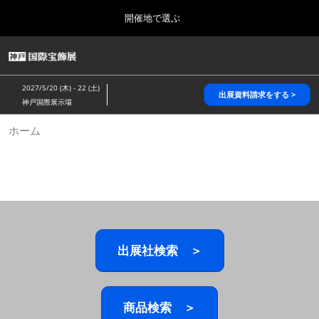
Press
ス
開催地で選ぶ
Escape
キ
to
ッ
close
HOME
グ
プ
the
ロ
2026年10月28日
し
ー
menu.
パシフィコ横浜/Pacifico Yokohama,Japan
2027/5/20 (木) - 22 (土)
バ
出展資料請求をする >
て
神戸国際展示場
ル
進
ナ
5月_神戸 国際宝飾展
ホーム
ビ
む
2027年05月20日
ゲ
神戸国際展示場/ Kobe International Exhibition Hall, Japan
ー
シ
ョ
10月_国際宝飾展 秋
ン
2026年10月28日
を
パシフィコ横浜/Pacifico Yokohama,Japan
折
り
た
出展社検索 ＞
1月_国際宝飾展
た
2027年01月27日
む
幕張メッセ/Makuhari Messe
商品検索 ＞