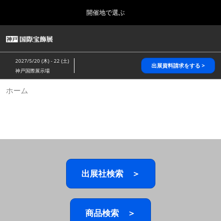
Press
ス
開催地で選ぶ
Escape
キ
to
ッ
close
HOME
グ
プ
the
ロ
2026年10月28日
し
ー
menu.
パシフィコ横浜/Pacifico Yokohama,Japan
2027/5/20 (木) - 22 (土)
バ
出展資料請求をする >
て
神戸国際展示場
ル
進
ナ
5月_神戸 国際宝飾展
ホーム
ビ
む
2027年05月20日
ゲ
神戸国際展示場/ Kobe International Exhibition Hall, Japan
ー
シ
ョ
10月_国際宝飾展 秋
ン
2026年10月28日
を
パシフィコ横浜/Pacifico Yokohama,Japan
折
り
た
出展社検索 ＞
1月_国際宝飾展
た
2027年01月27日
む
幕張メッセ/Makuhari Messe
商品検索 ＞