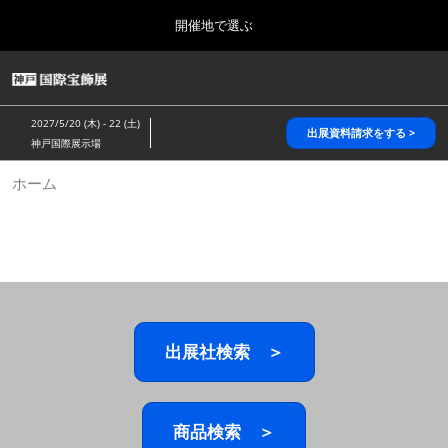
Press
ス
開催地で選ぶ
Escape
キ
to
ッ
close
HOME
グ
プ
the
ロ
2026年10月28日
し
ー
menu.
パシフィコ横浜/Pacifico Yokohama,Japan
2027/5/20 (木) - 22 (土)
バ
出展資料請求をする >
て
神戸国際展示場
ル
進
ナ
5月_神戸 国際宝飾展
ホーム
ビ
む
2027年05月20日
ゲ
神戸国際展示場/ Kobe International Exhibition Hall, Japan
ー
シ
ョ
10月_国際宝飾展 秋
ン
2026年10月28日
を
パシフィコ横浜/Pacifico Yokohama,Japan
折
り
た
出展社検索 ＞
1月_国際宝飾展
た
2027年01月27日
む
幕張メッセ/Makuhari Messe
商品検索 ＞