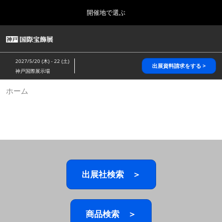
Press
ス
開催地で選ぶ
Escape
キ
to
ッ
close
HOME
グ
プ
the
ロ
2026年10月28日
し
ー
menu.
パシフィコ横浜/Pacifico Yokohama,Japan
2027/5/20 (木) - 22 (土)
バ
出展資料請求をする >
て
神戸国際展示場
ル
進
ナ
5月_神戸 国際宝飾展
ホーム
ビ
む
2027年05月20日
ゲ
神戸国際展示場/ Kobe International Exhibition Hall, Japan
ー
シ
ョ
10月_国際宝飾展 秋
ン
2026年10月28日
を
パシフィコ横浜/Pacifico Yokohama,Japan
折
り
た
出展社検索 ＞
1月_国際宝飾展
た
2027年01月27日
む
幕張メッセ/Makuhari Messe
商品検索 ＞