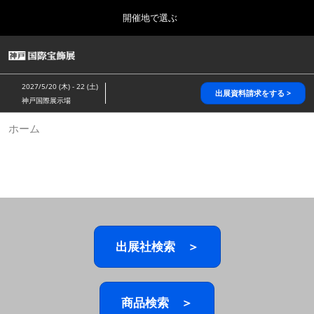
Press
ス
開催地で選ぶ
Escape
キ
to
ッ
close
HOME
グ
プ
the
ロ
2026年10月28日
し
ー
menu.
パシフィコ横浜/Pacifico Yokohama,Japan
2027/5/20 (木) - 22 (土)
バ
出展資料請求をする >
て
神戸国際展示場
ル
進
ナ
5月_神戸 国際宝飾展
ホーム
ビ
む
2027年05月20日
ゲ
神戸国際展示場/ Kobe International Exhibition Hall, Japan
ー
シ
ョ
10月_国際宝飾展 秋
ン
2026年10月28日
を
パシフィコ横浜/Pacifico Yokohama,Japan
折
り
た
出展社検索 ＞
1月_国際宝飾展
た
2027年01月27日
む
幕張メッセ/Makuhari Messe
商品検索 ＞