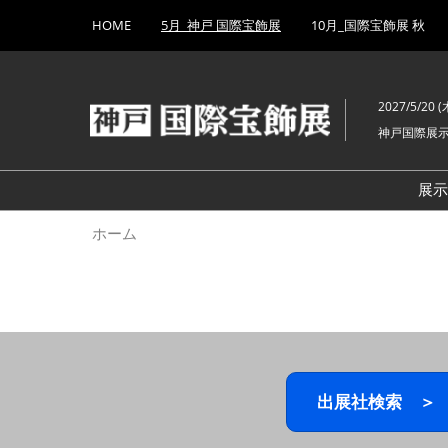
Press
ス
HOME
5月_神戸 国際宝飾展
10月_国際宝飾展 秋
Escape
キ
to
ッ
close
プ
the
2027/5/20 (木
し
menu.
神戸国際展
て
進
む
展
ホーム
出展社検索 ＞