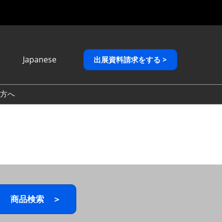
Japanese
出展資料請求をする >
Japanese
English
方へ
繁體中文
商品検索 ＞