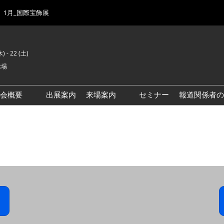
1月_国際宝飾展
) - 22 (土)
示場
示会概要
出展案内
来場案内
セミナー
報道関係者の
前回来場者数
会場風景
ゾーンマップ
IJK 出展社おすすめ商品ガイ
ド