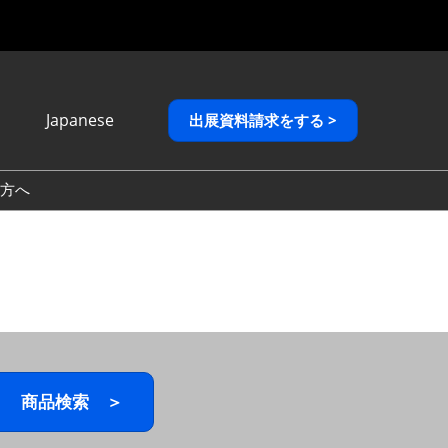
Japanese
出展資料請求をする >
Japanese
English
方へ
繁體中文
商品検索 ＞