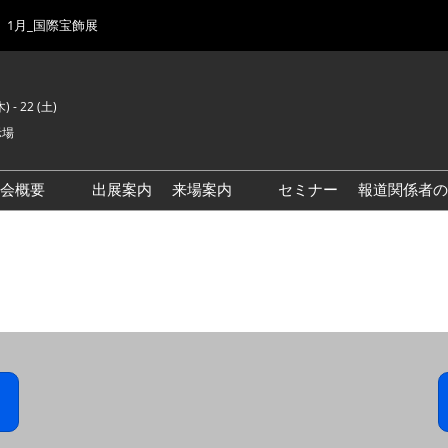
1月_国際宝飾展
) - 22 (土)
示場
示会概要
出展案内
来場案内
セミナー
報道関係者の
前回来場者数
会場風景
ゾーンマップ
IJK 出展社おすすめ商品ガイ
ド