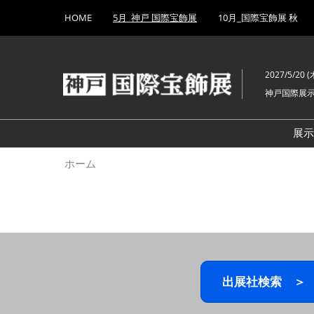
Press
ス
HOME
5月_神戸 国際宝飾展
10月_国際宝飾展 秋
Escape
キ
to
ッ
close
プ
the
2027/5/20 (木
し
menu.
神戸国際展
て
進
む
展
ホーム
出展社検索 ＞