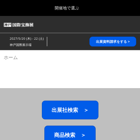
Press
ス
開催地で選ぶ
Escape
キ
to
ッ
close
HOME
グ
プ
the
ロ
2026年10月28日
し
ー
menu.
パシフィコ横浜/Pacifico Yokohama,Japan
2027/5/20 (木) - 22 (土)
バ
出展資料請求をする >
て
神戸国際展示場
ル
進
ナ
5月_神戸 国際宝飾展
ホーム
ビ
む
2027年05月20日
ゲ
神戸国際展示場/ Kobe International Exhibition Hall, Japan
ー
シ
ョ
10月_国際宝飾展 秋
ン
2026年10月28日
を
パシフィコ横浜/Pacifico Yokohama,Japan
折
り
た
出展社検索 ＞
1月_国際宝飾展
た
2027年01月27日
む
幕張メッセ/Makuhari Messe
商品検索 ＞