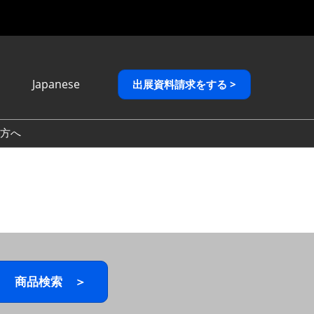
Japanese
出展資料請求をする >
Japanese
English
方へ
繁體中文
商品検索 ＞