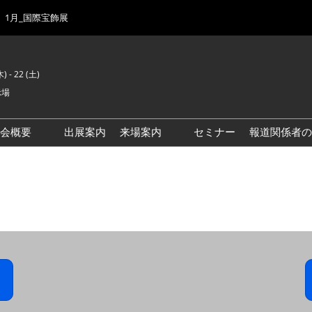
1月_国際宝飾展
) - 22 (土)
示場
示会概要
出展案内
来場案内
セミナー
報道関係者の
前回来場者数
会場風景
ゾーンマップ
IJK 出展社おすすめ商品ガイ
ド