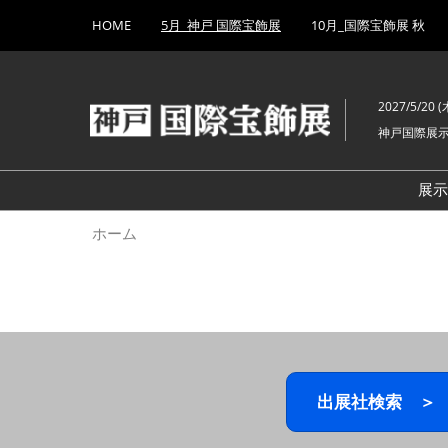
Press
ス
HOME
5月_神戸 国際宝飾展
10月_国際宝飾展 秋
Escape
キ
to
ッ
close
プ
the
2027/5/20 (木
し
menu.
神戸国際展
て
進
む
展
ホーム
出展社検索 ＞