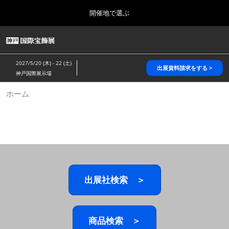
Press
ス
開催地で選ぶ
Escape
キ
to
ッ
close
HOME
グ
プ
the
ロ
2026年10月28日
し
ー
menu.
パシフィコ横浜/Pacifico Yokohama,Japan
2027/5/20 (木) - 22 (土)
バ
出展資料請求をする >
て
神戸国際展示場
ル
進
ナ
5月_神戸 国際宝飾展
ホーム
ビ
む
2027年05月20日
ゲ
神戸国際展示場/ Kobe International Exhibition Hall, Japan
ー
シ
ョ
10月_国際宝飾展 秋
ン
2026年10月28日
を
パシフィコ横浜/Pacifico Yokohama,Japan
折
り
た
出展社検索 ＞
1月_国際宝飾展
た
2027年01月27日
む
幕張メッセ/Makuhari Messe
商品検索 ＞