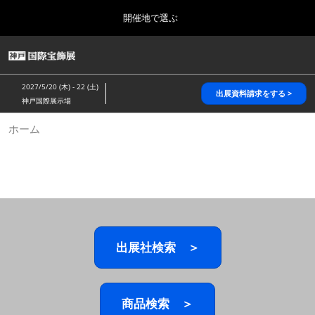
Press
ス
開催地で選ぶ
Escape
キ
to
ッ
close
HOME
グ
プ
the
ロ
2026年10月28日
し
ー
menu.
パシフィコ横浜/Pacifico Yokohama,Japan
2027/5/20 (木) - 22 (土)
バ
出展資料請求をする >
て
神戸国際展示場
ル
進
ナ
5月_神戸 国際宝飾展
ホーム
ビ
む
2027年05月20日
ゲ
神戸国際展示場/ Kobe International Exhibition Hall, Japan
ー
シ
ョ
10月_国際宝飾展 秋
ン
2026年10月28日
を
パシフィコ横浜/Pacifico Yokohama,Japan
折
り
た
出展社検索 ＞
1月_国際宝飾展
た
2027年01月27日
む
幕張メッセ/Makuhari Messe
商品検索 ＞