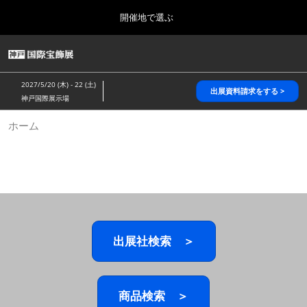
Press
ス
開催地で選ぶ
Escape
キ
to
ッ
close
HOME
グ
プ
the
ロ
2026年10月28日
し
ー
menu.
パシフィコ横浜/Pacifico Yokohama,Japan
2027/5/20 (木) - 22 (土)
バ
出展資料請求をする >
て
神戸国際展示場
ル
進
ナ
5月_神戸 国際宝飾展
ホーム
ビ
む
2027年05月20日
ゲ
神戸国際展示場/ Kobe International Exhibition Hall, Japan
ー
シ
ョ
10月_国際宝飾展 秋
ン
2026年10月28日
を
パシフィコ横浜/Pacifico Yokohama,Japan
折
り
た
出展社検索 ＞
1月_国際宝飾展
た
2027年01月27日
む
幕張メッセ/Makuhari Messe
商品検索 ＞