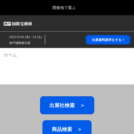
Press
ス
開催地で選ぶ
Escape
キ
to
ッ
close
HOME
グ
プ
the
ロ
2026年10月28日
し
ー
menu.
パシフィコ横浜/Pacifico Yokohama,Japan
2027/5/20 (木) - 22 (土)
バ
出展資料請求をする >
て
神戸国際展示場
ル
進
ナ
5月_神戸 国際宝飾展
ホーム
ビ
む
2027年05月20日
ゲ
神戸国際展示場/ Kobe International Exhibition Hall, Japan
ー
シ
ョ
10月_国際宝飾展 秋
ン
2026年10月28日
を
パシフィコ横浜/Pacifico Yokohama,Japan
折
り
た
出展社検索 ＞
1月_国際宝飾展
た
2027年01月27日
む
幕張メッセ/Makuhari Messe
商品検索 ＞