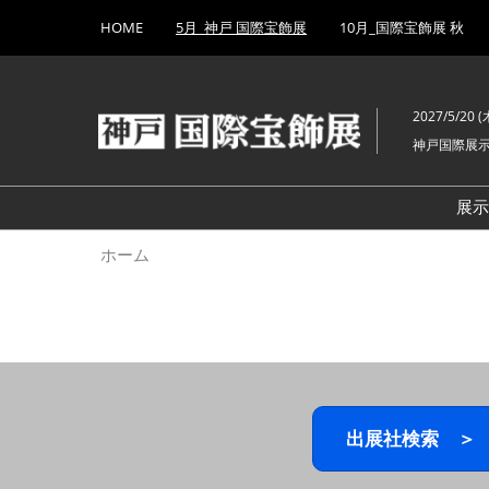
Press
ス
HOME
5月_神戸 国際宝飾展
10月_国際宝飾展 秋
Escape
キ
to
ッ
close
プ
the
2027/5/20 (木
し
menu.
神戸国際展
て
進
む
展
ホーム
出展社検索 ＞