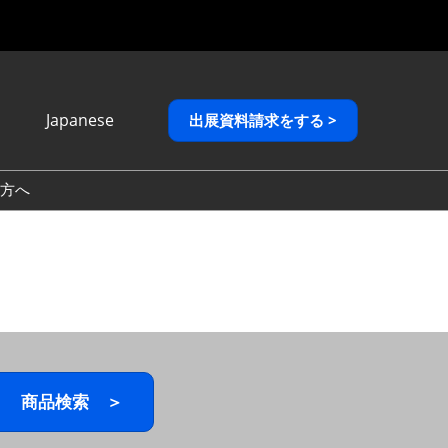
Japanese
出展資料請求をする >
Japanese
English
方へ
繁體中文
商品検索 ＞