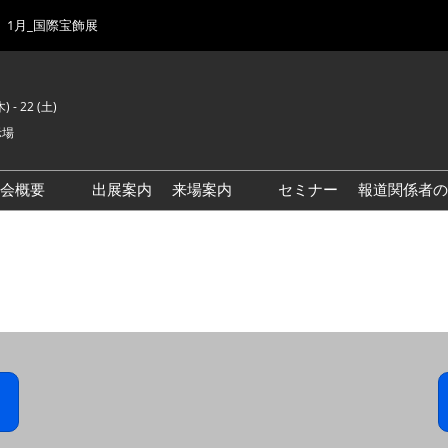
1月_国際宝飾展
) - 22 (土)
示場
示会概要
出展案内
来場案内
セミナー
報道関係者の
前回来場者数
会場風景
ゾーンマップ
IJK 出展社おすすめ商品ガイ
ド