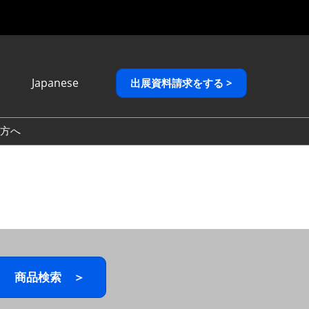
Japanese
出展資料請求をする >
Japanese
English
方へ
繁體中文
商品検索 ＞