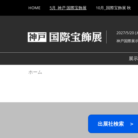
Press
ス
HOME
5月_神戸 国際宝飾展
10月_国際宝飾展 秋
Escape
キ
to
ッ
close
プ
the
2027/5/20 (木
し
menu.
神戸国際展
て
進
む
展
ホーム
出展社検索 ＞