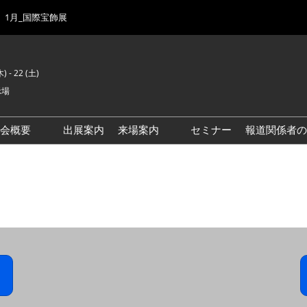
1月_国際宝飾展
) - 22 (土)
示場
示会概要
出展案内
来場案内
セミナー
報道関係者の
前回来場者数
会場風景
ゾーンマップ
IJK 出展社おすすめ商品ガイ
ド