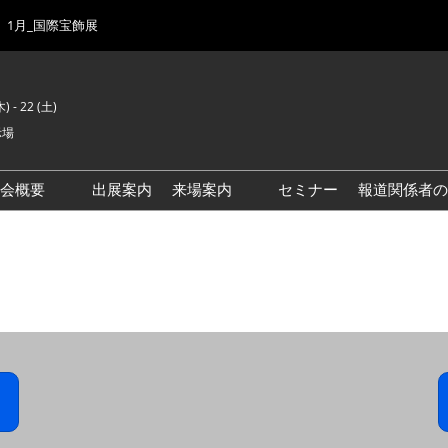
1月_国際宝飾展
) - 22 (土)
示場
示会概要
出展案内
来場案内
セミナー
報道関係者の
前回来場者数
会場風景
ゾーンマップ
IJK 出展社おすすめ商品ガイ
ド