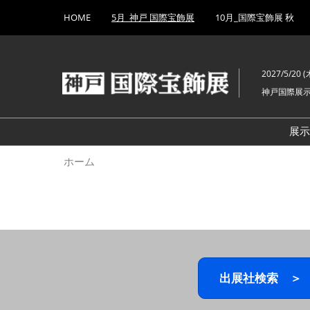
Press
ス
HOME
5月_神戸 国際宝飾展
10月_国際宝飾展 秋
Escape
キ
to
ッ
close
プ
the
2027/5/20 (木
し
menu.
神戸国際展
て
進
む
展
ホーム
出展社検索 ＞