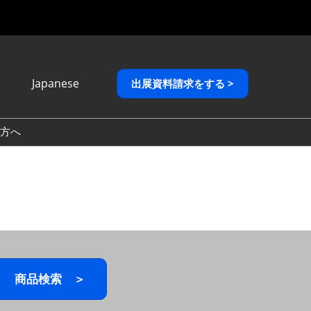
Japanese
出展資料請求をする >
Japanese
English
方へ
繁體中文
商品検索 ＞