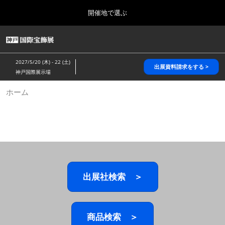
Press
ス
開催地で選ぶ
Escape
キ
to
ッ
close
HOME
グ
プ
the
ロ
2026年10月28日
し
ー
menu.
パシフィコ横浜/Pacifico Yokohama,Japan
2027/5/20 (木) - 22 (土)
バ
出展資料請求をする >
て
神戸国際展示場
ル
進
ナ
5月_神戸 国際宝飾展
ホーム
ビ
む
2027年05月20日
ゲ
神戸国際展示場/ Kobe International Exhibition Hall, Japan
ー
シ
ョ
10月_国際宝飾展 秋
ン
2026年10月28日
を
パシフィコ横浜/Pacifico Yokohama,Japan
折
り
た
出展社検索 ＞
1月_国際宝飾展
た
2027年01月27日
む
幕張メッセ/Makuhari Messe
商品検索 ＞