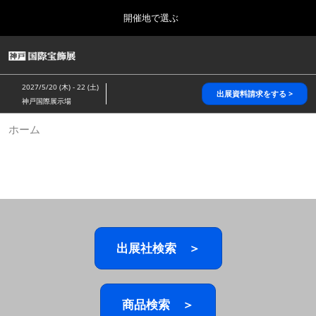
Press
ス
開催地で選ぶ
Escape
キ
to
ッ
close
HOME
グ
プ
the
ロ
2026年10月28日
し
ー
menu.
パシフィコ横浜/Pacifico Yokohama,Japan
2027/5/20 (木) - 22 (土)
バ
出展資料請求をする >
て
神戸国際展示場
ル
進
ナ
5月_神戸 国際宝飾展
ホーム
ビ
む
2027年05月20日
ゲ
神戸国際展示場/ Kobe International Exhibition Hall, Japan
ー
シ
ョ
10月_国際宝飾展 秋
ン
2026年10月28日
を
パシフィコ横浜/Pacifico Yokohama,Japan
折
り
た
出展社検索 ＞
1月_国際宝飾展
た
2027年01月27日
む
幕張メッセ/Makuhari Messe
商品検索 ＞