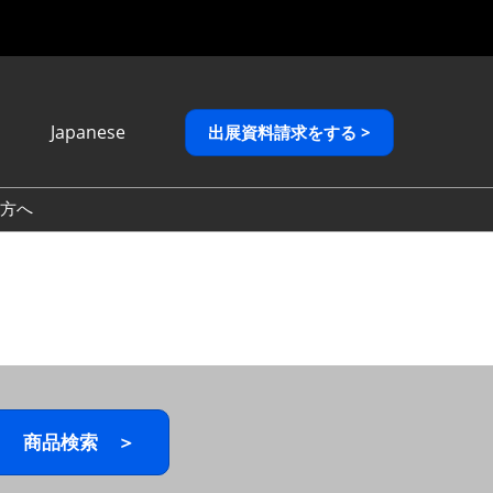
Japanese
出展資料請求をする >
Japanese
English
方へ
繁體中文
商品検索 ＞