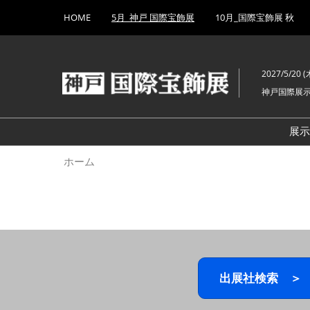
Press
ス
HOME
5月_神戸 国際宝飾展
10月_国際宝飾展 秋
Escape
キ
to
ッ
close
プ
the
2027/5/20 (木
し
menu.
神戸国際展
て
進
む
展
ホーム
出展社検索 ＞