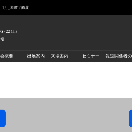
1月_国際宝飾展
) - 22 (土)
示場
示会概要
出展案内
来場案内
セミナー
報道関係者の
前回来場者数
会場風景
ゾーンマップ
IJK 出展社おすすめ商品ガイ
ド