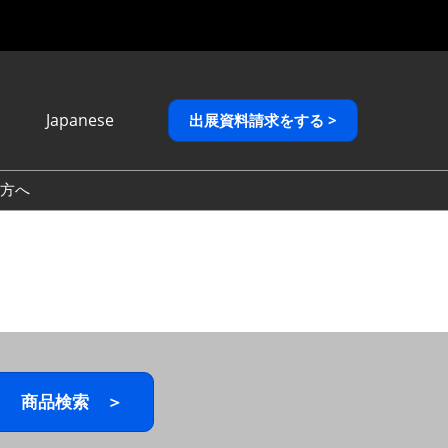
Japanese
出展資料請求をする >
Japanese
English
方へ
繁體中文
商品検索 ＞