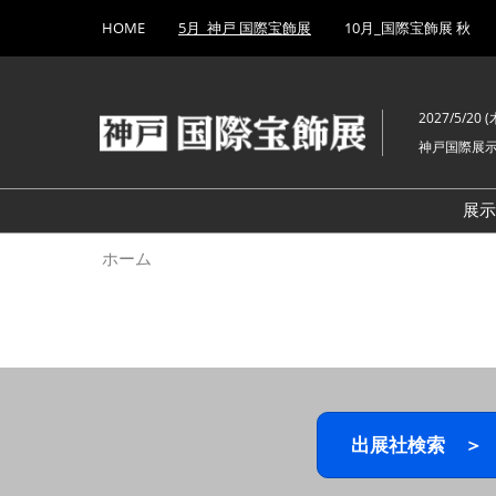
Press
ス
HOME
5月_神戸 国際宝飾展
10月_国際宝飾展 秋
Escape
キ
to
ッ
close
プ
the
2027/5/20 (木
し
menu.
神戸国際展
て
進
む
展
ホーム
出展社検索 ＞