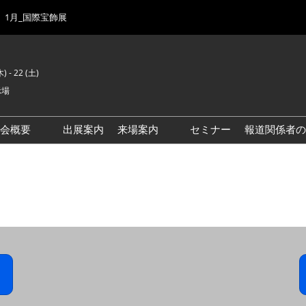
1月_国際宝飾展
) - 22 (土)
示場
示会概要
出展案内
来場案内
セミナー
報道関係者の
前回来場者数
会場風景
ゾーンマップ
IJK 出展社おすすめ商品ガイ
ド