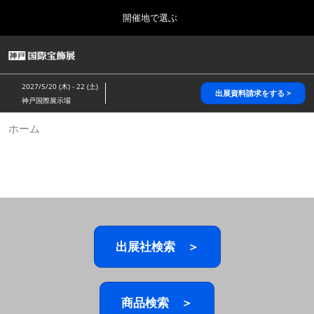
Press
ス
開催地で選ぶ
Escape
キ
to
ッ
close
HOME
グ
プ
the
ロ
2026年10月28日
し
ー
menu.
パシフィコ横浜/Pacifico Yokohama,Japan
2027/5/20 (木) - 22 (土)
バ
出展資料請求をする >
て
神戸国際展示場
ル
進
ナ
5月_神戸 国際宝飾展
ホーム
ビ
む
2027年05月20日
ゲ
神戸国際展示場/ Kobe International Exhibition Hall, Japan
ー
シ
ョ
10月_国際宝飾展 秋
ン
2026年10月28日
を
パシフィコ横浜/Pacifico Yokohama,Japan
折
り
た
出展社検索 ＞
1月_国際宝飾展
た
2027年01月27日
む
幕張メッセ/Makuhari Messe
商品検索 ＞