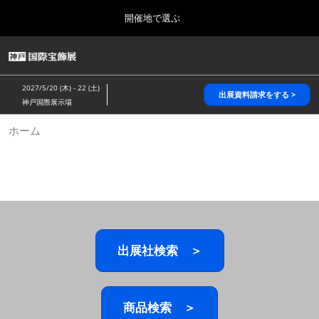
Press
ス
開催地で選ぶ
Escape
キ
to
ッ
close
HOME
グ
プ
the
ロ
2026年10月28日
し
ー
menu.
パシフィコ横浜/Pacifico Yokohama,Japan
2027/5/20 (木) - 22 (土)
バ
出展資料請求をする >
て
神戸国際展示場
ル
進
ナ
5月_神戸 国際宝飾展
ホーム
ビ
む
2027年05月20日
ゲ
神戸国際展示場/ Kobe International Exhibition Hall, Japan
ー
シ
ョ
10月_国際宝飾展 秋
ン
2026年10月28日
を
パシフィコ横浜/Pacifico Yokohama,Japan
折
り
た
出展社検索 ＞
1月_国際宝飾展
た
2027年01月27日
む
幕張メッセ/Makuhari Messe
商品検索 ＞