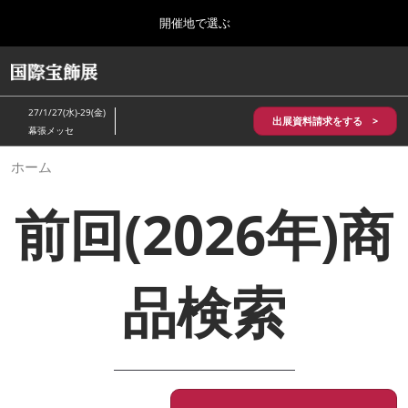
Press
ス
開催地で選ぶ
Escape
キ
to
ッ
close
HOME
グ
プ
the
ロ
2026年10月28日
し
ー
menu.
パシフィコ横浜/Pacifico Yokohama,Japan
27/1/27(水)-29(金)
バ
出展資料請求をする >
て
幕張メッセ
ル
進
ナ
5月_神戸 国際宝飾展
ホーム
ビ
む
2027年05月20日
ゲ
神戸国際展示場/ Kobe International Exhibition Hall, Japan
ー
前回(2026年)商
シ
ョ
10月_国際宝飾展 秋
ン
2026年10月28日
を
パシフィコ横浜/Pacifico Yokohama,Japan
折
品検索
り
た
1月_国際宝飾展
た
2027年01月27日
む
幕張メッセ/Makuhari Messe