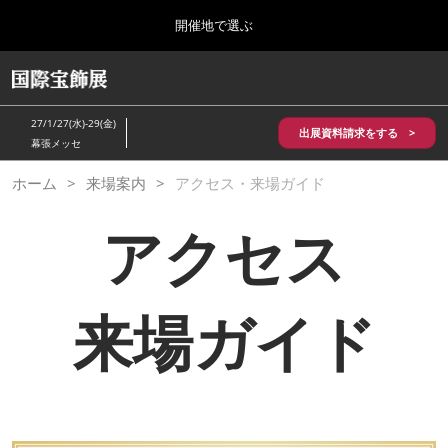
Press
ス
開催地で選ぶ
Escape
キ
to
ッ
close
HOME
グ
プ
the
ロ
2026年10月28日
し
ー
menu.
パシフィコ横浜/Pacifico Yokohama,Japan
27/1/27(水)-29(金)
バ
出展資料請求をする >
て
幕張メッセ
ル
進
ナ
5月_神戸 国際宝飾展
ホーム
来場案内
アクセス・来場ガイド
ビ
む
2027年05月20日
ゲ
神戸国際展示場/ Kobe International Exhibition Hall, Japan
ー
アクセス
シ
ョ
10月_国際宝飾展 秋
ン
2026年10月28日
を
パシフィコ横浜/Pacifico Yokohama,Japan
折
来場ガイド
り
た
1月_国際宝飾展
た
2027年01月27日
む
幕張メッセ/Makuhari Messe